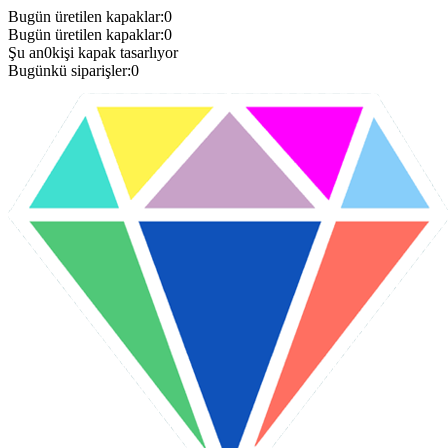
Bugün üretilen kapaklar:
0
Bugün üretilen kapaklar:
0
Şu an
0
kişi kapak tasarlıyor
Bugünkü siparişler:
0