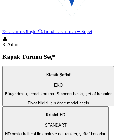
✨
Tasarım Oluştur
🔍︎
Trend Tasarımlar
🛒
Sepet
👤
3. Adım
Kapak Türünü Seç*
Klasik Şeffaf
EKO
Bütçe dostu, temel koruma. Standart baskı, şeffaf kenarlar
Fiyat bilgisi için önce model seçin
Kristal HD
STANDART
HD baskı kalitesi ile canlı ve net renkler, şeffaf kenarlar.