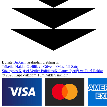
Bu site
BirAjan
tarafından üretilmiştir.
Tüketici Hakları
Gizlilik ve Güvenlik
Mesafeli Satış
Sözleşmesi
Kişisel Veriler Politikası
Kullanıcı İçeriği ve Fikrî Haklar
©
2026
Kapaktak.com Tüm hakları saklıdır.