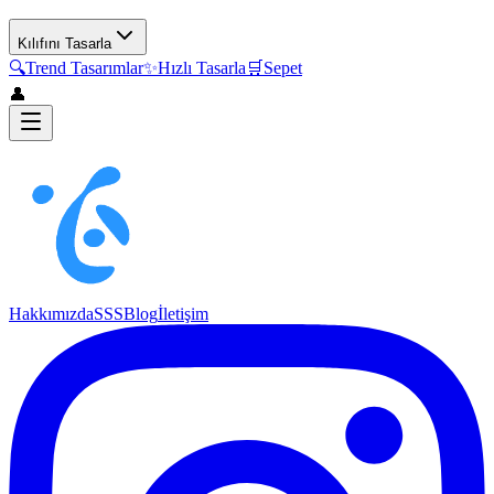
Kılıfını Tasarla
🔍
Trend Tasarımlar
✨
Hızlı Tasarla
🛒
Sepet
👤
Hakkımızda
SSS
Blog
İletişim