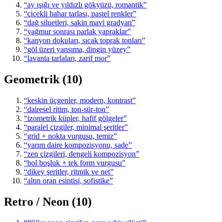
“ay ışığı ve yıldızlı gökyüzü, romantik”
“çiçekli bahar tarlası, pastel renkler”
“dağ siluetleri, sakin mavi gradyan”
“yağmur sonrası parlak yapraklar”
“kanyon dokuları, sıcak toprak tonları”
“göl üzeri yansıma, dingin yüzey”
“lavanta tarlaları, zarif mor”
Geometrik (10)
“keskin üçgenler, modern, kontrast”
“dairesel ritim, ton-sür-ton”
“izometrik küpler, hafif gölgeler”
“paralel çizgiler, minimal şeritler”
“grid + nokta vurgusu, temiz”
“yarım daire kompozisyonu, sade”
“zen çizgileri, dengeli kompozisyon”
“bol boşluk + tek form vurgusu”
“dikey şeritler, ritmik ve net”
“altın oran esintisi, sofistike”
Retro / Neon (10)