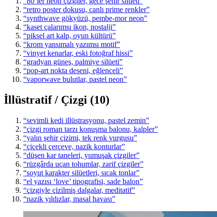
“80’ler neon çizgiler, gece şehir silüeti”
“retro poster dokusu, canlı prime renkler”
“synthwave gökyüzü, pembe-mor neon”
“kaset çalarımsı ikon, nostalji”
“piksel art kalp, oyun kültürü”
“krom yansımalı yazımsı motif”
“vinyet kenarlar, eski fotoğraf hissi”
“gradyan güneş, palmiye silüeti”
“pop-art nokta deseni, eğlenceli”
“vaporwave bulutlar, pastel neon”
İllüstratif / Çizgi (10)
“sevimli kedi illüstrasyonu, pastel zemin”
“çizgi roman tarzı konuşma balonu, kalpler”
“yalın şehir çizimi, tek renk vurgusu”
“çiçekli çerçeve, nazik konturlar”
“düşen kar taneleri, yumuşak çizgiler”
“rüzgârda uçan tohumlar, zarif çizgiler”
“soyut karakter silüetleri, sıcak tonlar”
“el yazısı ‘love’ tipografisi, sade balon”
“çizgiyle çizilmiş dalgalar, meditatif”
“nazik yıldızlar, masal havası”