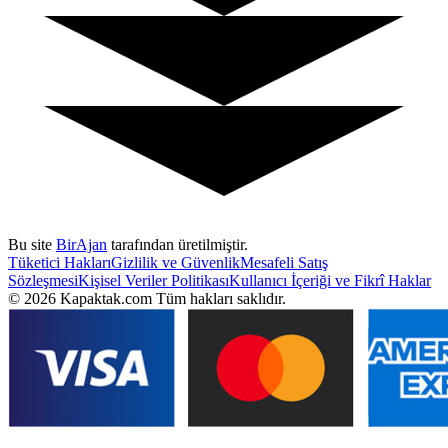
Bu site
BirAjan
tarafından üretilmiştir.
Tüketici Hakları
Gizlilik ve Güvenlik
Mesafeli Satış
Sözleşmesi
Kişisel Veriler Politikası
Kullanıcı İçeriği ve Fikrî Haklar
©
2026
Kapaktak.com Tüm hakları saklıdır.