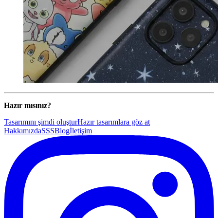
Hazır mısınız?
Tasarımını şimdi oluştur
Hazır tasarımlara göz at
Hakkımızda
SSS
Blog
İletişim