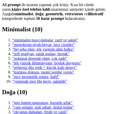
AI prompt
ile tasarım yapmak çok kolay: Kısa bir cümle
yazın,
kişiye özel telefon kılıfı
tasarımınız saniyeler içinde gelsin.
Aşağıda
minimalist
,
doğa
,
geometrik
,
retro/neon
ve
illüstratif
kategorilerde toplam
50 hazır prompt
bulacaksınız.
Minimalist (10)
“minimalist mavi dalgalar, zarif ve sakin”
“monokrom siyah-beyaz, ince çizgiler”
“bej arka plan, tek vurgulu altın halka”
“soft gradyan, şafak tonları, berrak”
“noktasal desende ritim, çok sade”
“tek yaprak illüstrasyonu, boşluk duygusu”
“gölgesiz düz renk + küçük kalp detayı”
“kumtaşı dokusu, pastel pembe vurgu”
“ince geometrik ızgara, hafif”
“yumuşak mor lila geçiş, sakinlik”
Doğa (10)
“gün batımı manzarası, huzurlu ufuk”
“çam ormanı, sisli sabah, doğal tonlar”
“okyanus dalgaları, ferah ve canlı”