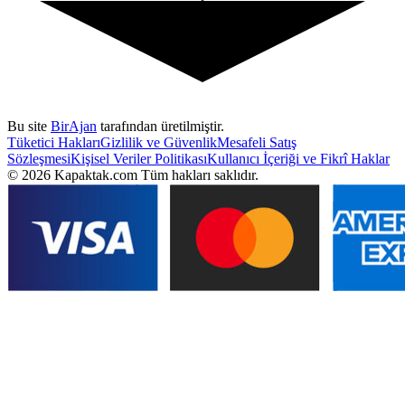
Bu site
BirAjan
tarafından üretilmiştir.
Tüketici Hakları
Gizlilik ve Güvenlik
Mesafeli Satış
Sözleşmesi
Kişisel Veriler Politikası
Kullanıcı İçeriği ve Fikrî Haklar
©
2026
Kapaktak.com Tüm hakları saklıdır.