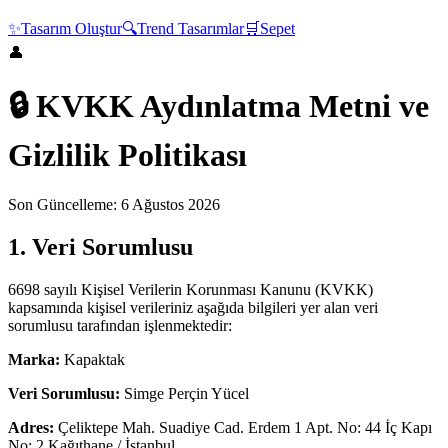
✨
Tasarım Oluştur
🔍︎
Trend Tasarımlar
🛒
Sepet
👤
🔒 KVKK Aydınlatma Metni ve
Gizlilik Politikası
Son Güncelleme: 6 Ağustos 2026
1. Veri Sorumlusu
6698 sayılı Kişisel Verilerin Korunması Kanunu (KVKK)
kapsamında kişisel verileriniz aşağıda bilgileri yer alan veri
sorumlusu tarafından işlenmektedir:
Marka:
Kapaktak
Veri Sorumlusu:
Simge Perçin Yücel
Adres:
Çeliktepe Mah. Suadiye Cad. Erdem 1 Apt. No: 44 İç Kapı
No: 2 Kağıthane / İstanbul