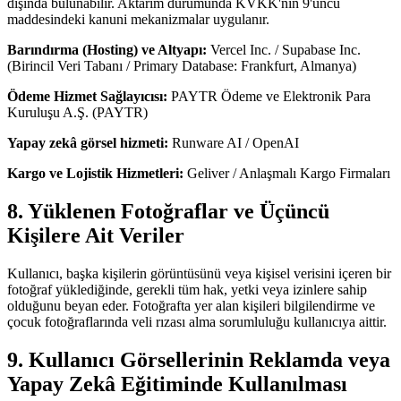
dışında bulunabilir. Aktarım durumunda KVKK'nın 9'uncu
maddesindeki kanuni mekanizmalar uygulanır.
Barındırma (Hosting) ve Altyapı:
Vercel Inc. / Supabase Inc.
(Birincil Veri Tabanı / Primary Database: Frankfurt, Almanya)
Ödeme Hizmet Sağlayıcısı:
PAYTR Ödeme ve Elektronik Para
Kuruluşu A.Ş. (PAYTR)
Yapay zekâ görsel hizmeti:
Runware AI / OpenAI
Kargo ve Lojistik Hizmetleri:
Geliver / Anlaşmalı Kargo Firmaları
8. Yüklenen Fotoğraflar ve Üçüncü
Kişilere Ait Veriler
Kullanıcı, başka kişilerin görüntüsünü veya kişisel verisini içeren bir
fotoğraf yüklediğinde, gerekli tüm hak, yetki veya izinlere sahip
olduğunu beyan eder. Fotoğrafta yer alan kişileri bilgilendirme ve
çocuk fotoğraflarında veli rızası alma sorumluluğu kullanıcıya aittir.
9. Kullanıcı Görsellerinin Reklamda veya
Yapay Zekâ Eğitiminde Kullanılması