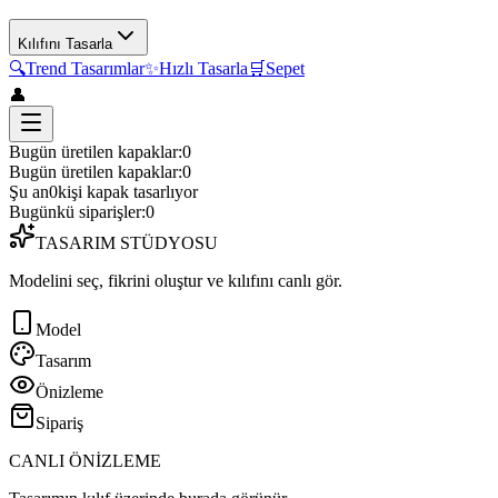
Kılıfını Tasarla
🔍
Trend Tasarımlar
✨
Hızlı Tasarla
🛒
Sepet
👤
Bugün üretilen kapaklar:
0
Bugün üretilen kapaklar:
0
Şu an
0
kişi kapak tasarlıyor
Bugünkü siparişler:
0
TASARIM STÜDYOSU
Modelini seç, fikrini oluştur ve kılıfını canlı gör.
Model
Tasarım
Önizleme
Sipariş
CANLI ÖNİZLEME