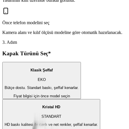
Tasarımın kılıf üzerinde burada görünür.
Önce telefon modelini seç
Kamera alanı ve kılıf ölçüsü modeline göre otomatik hazırlanacak.
3. Adım
Kapak Türünü Seç*
Klasik Şeffaf
EKO
Bütçe dostu. Standart baskı, şeffaf kenarlar.
Fiyat bilgisi için önce model seçin
Kristal HD
STANDART
HD baskı kalitesi ile canlı ve net renkler, şeffaf kenarlar.