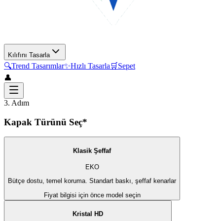
Kılıfını Tasarla
🔍
Trend Tasarımlar
✨
Hızlı Tasarla
🛒
Sepet
👤
3. Adım
Kapak Türünü Seç*
Klasik Şeffaf
EKO
Bütçe dostu, temel koruma. Standart baskı, şeffaf kenarlar
Fiyat bilgisi için önce model seçin
Kristal HD