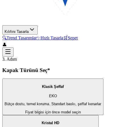
Kılıfını Tasarla
🔍
Trend Tasarımlar
✨
Hızlı Tasarla
🛒
Sepet
👤
3. Adım
Kapak Türünü Seç*
Klasik Şeffaf
EKO
Bütçe dostu, temel koruma. Standart baskı, şeffaf kenarlar
Fiyat bilgisi için önce model seçin
Kristal HD