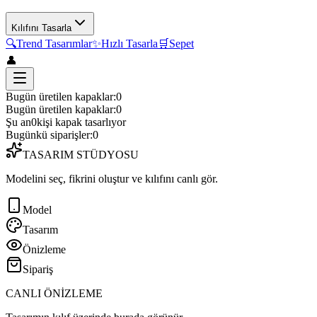
Kılıfını Tasarla
🔍
Trend Tasarımlar
✨
Hızlı Tasarla
🛒
Sepet
👤
Bugün üretilen kapaklar:
0
Bugün üretilen kapaklar:
0
Şu an
0
kişi kapak tasarlıyor
Bugünkü siparişler:
0
TASARIM STÜDYOSU
Modelini seç, fikrini oluştur ve kılıfını canlı gör.
Model
Tasarım
Önizleme
Sipariş
CANLI ÖNİZLEME