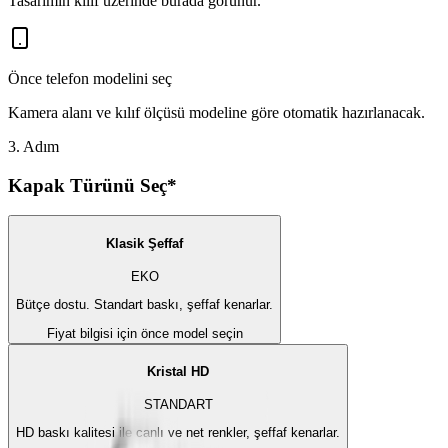
Tasarımın kılıf üzerinde burada görünür.
Önce telefon modelini seç
Kamera alanı ve kılıf ölçüsü modeline göre otomatik hazırlanacak.
3. Adım
Kapak Türünü Seç*
Klasik Şeffaf
EKO
Bütçe dostu. Standart baskı, şeffaf kenarlar.
Fiyat bilgisi için önce model seçin
Kristal HD
STANDART
HD baskı kalitesi ile canlı ve net renkler, şeffaf kenarlar.