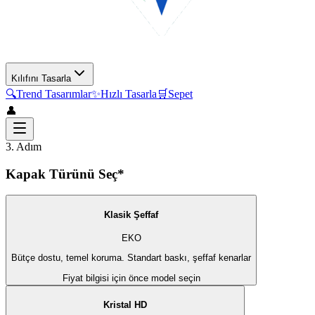
Kılıfını Tasarla
🔍
Trend Tasarımlar
✨
Hızlı Tasarla
🛒
Sepet
👤
3. Adım
Kapak Türünü Seç*
Klasik Şeffaf
EKO
Bütçe dostu, temel koruma. Standart baskı, şeffaf kenarlar
Fiyat bilgisi için önce model seçin
Kristal HD