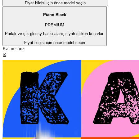
Fiyat bilgisi için önce model seçin
Piano Black
PREMIUM
Parlak ve şık glossy baskı alanı, siyah silikon kenarlar.
Fiyat bilgisi için önce model seçin
Kalan süre:
⏳