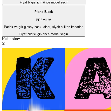
Fiyat bilgisi için önce model seçin
Piano Black
PREMIUM
Parlak ve şık glossy baskı alanı, siyah silikon kenarlar.
Fiyat bilgisi için önce model seçin
Kalan süre:
⏳