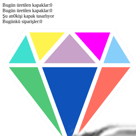
Bugün üretilen kapaklar:
0
Bugün üretilen kapaklar:
0
Şu an
0
kişi kapak tasarlıyor
Bugünkü siparişler:
0