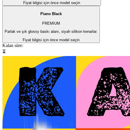
Fiyat bilgisi için önce model seçin
Piano Black
PREMIUM
Parlak ve şık glossy baskı alanı, siyah silikon kenarlar.
Fiyat bilgisi için önce model seçin
Kalan süre:
⏳