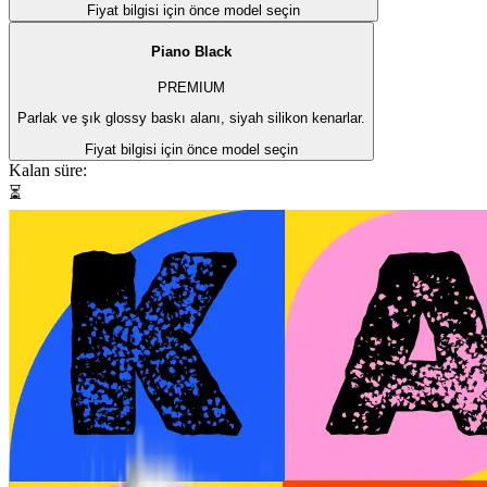
Fiyat bilgisi için önce model seçin
Piano Black
PREMIUM
Parlak ve şık glossy baskı alanı, siyah silikon kenarlar.
Fiyat bilgisi için önce model seçin
Kalan süre:
⏳