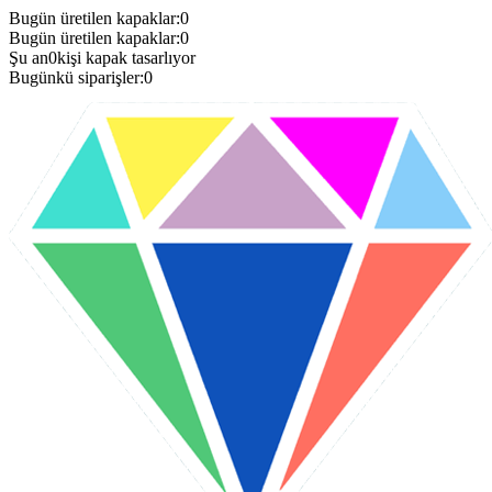
Bugün üretilen kapaklar:
0
Bugün üretilen kapaklar:
0
Şu an
0
kişi kapak tasarlıyor
Bugünkü siparişler:
0