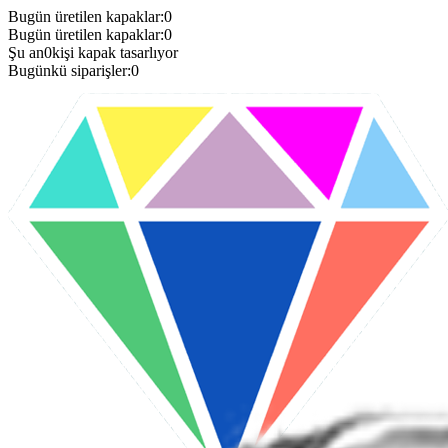
Bugün üretilen kapaklar:
0
Bugün üretilen kapaklar:
0
Şu an
0
kişi kapak tasarlıyor
Bugünkü siparişler:
0