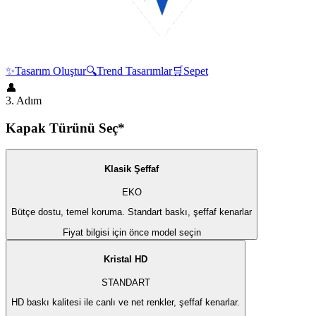
✨
Tasarım Oluştur
🔍︎
Trend Tasarımlar
🛒
Sepet
👤
3. Adım
Kapak Türünü Seç*
Klasik Şeffaf
EKO
Bütçe dostu, temel koruma. Standart baskı, şeffaf kenarlar
Fiyat bilgisi için önce model seçin
Kristal HD
STANDART
HD baskı kalitesi ile canlı ve net renkler, şeffaf kenarlar.