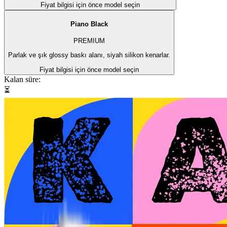
Fiyat bilgisi için önce model seçin
Piano Black
PREMIUM
Parlak ve şık glossy baskı alanı, siyah silikon kenarlar.
Fiyat bilgisi için önce model seçin
Kalan süre:
⏳