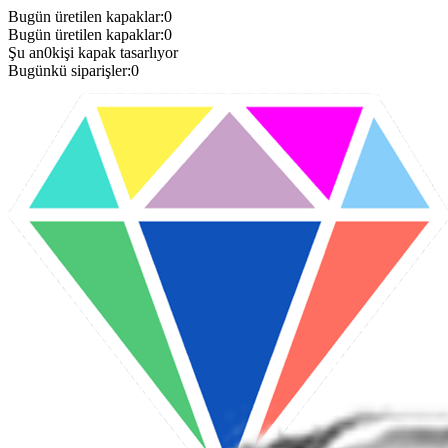
Bugün üretilen kapaklar:
0
Bugün üretilen kapaklar:
0
Şu an
0
kişi kapak tasarlıyor
Bugünkü siparişler:
0