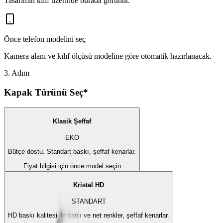
Tasarımın kılıf üzerinde burada görünür.
Önce telefon modelini seç
Kamera alanı ve kılıf ölçüsü modeline göre otomatik hazırlanacak.
3. Adım
Kapak Türünü Seç*
Klasik Şeffaf
EKO
Bütçe dostu. Standart baskı, şeffaf kenarlar.
Fiyat bilgisi için önce model seçin
Kristal HD
STANDART
HD baskı kalitesi ile canlı ve net renkler, şeffaf kenarlar.