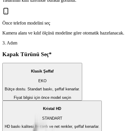
Tasarımın kılıf üzerinde burada görünür.
Önce telefon modelini seç
Kamera alanı ve kılıf ölçüsü modeline göre otomatik hazırlanacak.
3. Adım
Kapak Türünü Seç*
Klasik Şeffaf
EKO
Bütçe dostu. Standart baskı, şeffaf kenarlar.
Fiyat bilgisi için önce model seçin
Kristal HD
STANDART
HD baskı kalitesi ile canlı ve net renkler, şeffaf kenarlar.