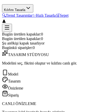
Kılıfını Tasarla
🔍
Trend Tasarımlar
✨
Hızlı Tasarla
🛒
Sepet
👤
Bugün üretilen kapaklar:
0
Bugün üretilen kapaklar:
0
Şu an
0
kişi kapak tasarlıyor
Bugünkü siparişler:
0
TASARIM STÜDYOSU
Modelini seç, fikrini oluştur ve kılıfını canlı gör.
Model
Tasarım
Önizleme
Sipariş
CANLI ÖNİZLEME