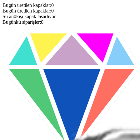
Bugün üretilen kapaklar:
0
Bugün üretilen kapaklar:
0
Şu an
0
kişi kapak tasarlıyor
Bugünkü siparişler:
0