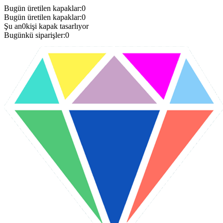
Bugün üretilen kapaklar:
0
Bugün üretilen kapaklar:
0
Şu an
0
kişi kapak tasarlıyor
Bugünkü siparişler:
0