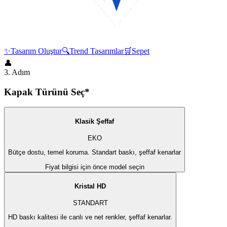
✨
Tasarım Oluştur
🔍︎
Trend Tasarımlar
🛒
Sepet
👤
3. Adım
Kapak Türünü Seç*
Klasik Şeffaf
EKO
Bütçe dostu, temel koruma. Standart baskı, şeffaf kenarlar
Fiyat bilgisi için önce model seçin
Kristal HD
STANDART
HD baskı kalitesi ile canlı ve net renkler, şeffaf kenarlar.