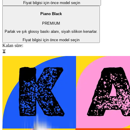
Fiyat bilgisi için önce model seçin
Piano Black
PREMIUM
Parlak ve şık glossy baskı alanı, siyah silikon kenarlar.
Fiyat bilgisi için önce model seçin
Kalan süre:
⏳