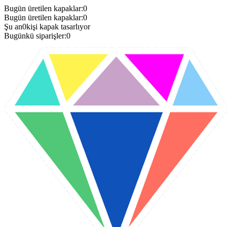
Bugün üretilen kapaklar:
0
Bugün üretilen kapaklar:
0
Şu an
0
kişi kapak tasarlıyor
Bugünkü siparişler:
0