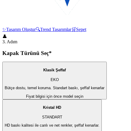
✨
Tasarım Oluştur
🔍︎
Trend Tasarımlar
🛒
Sepet
👤
3. Adım
Kapak Türünü Seç*
Klasik Şeffaf
EKO
Bütçe dostu, temel koruma. Standart baskı, şeffaf kenarlar
Fiyat bilgisi için önce model seçin
Kristal HD
STANDART
HD baskı kalitesi ile canlı ve net renkler, şeffaf kenarlar.