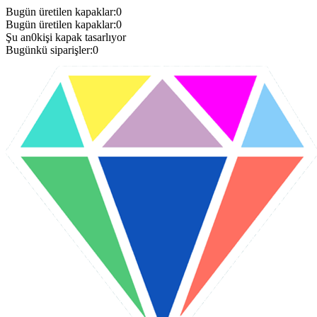
Bugün üretilen kapaklar:
0
Bugün üretilen kapaklar:
0
Şu an
0
kişi kapak tasarlıyor
Bugünkü siparişler:
0