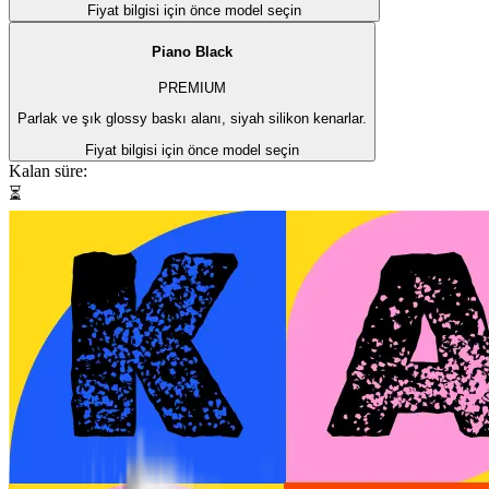
Fiyat bilgisi için önce model seçin
Piano Black
PREMIUM
Parlak ve şık glossy baskı alanı, siyah silikon kenarlar.
Fiyat bilgisi için önce model seçin
Kalan süre:
⏳