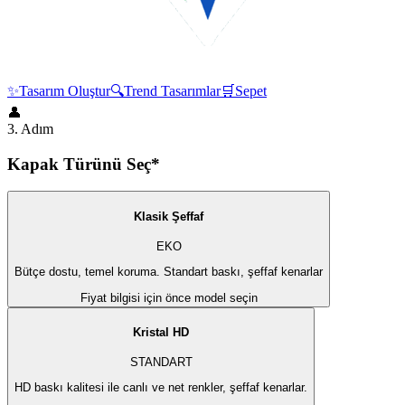
✨
Tasarım Oluştur
🔍︎
Trend Tasarımlar
🛒
Sepet
👤
3. Adım
Kapak Türünü Seç*
Klasik Şeffaf
EKO
Bütçe dostu, temel koruma. Standart baskı, şeffaf kenarlar
Fiyat bilgisi için önce model seçin
Kristal HD
STANDART
HD baskı kalitesi ile canlı ve net renkler, şeffaf kenarlar.