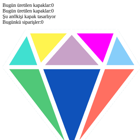
Bugün üretilen kapaklar:
0
Bugün üretilen kapaklar:
0
Şu an
0
kişi kapak tasarlıyor
Bugünkü siparişler:
0