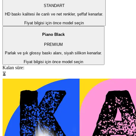
STANDART
HD baskı kalitesi ile canlı ve net renkler, şeffaf kenarlar.
Fiyat bilgisi için önce model seçin
Piano Black
PREMIUM
Parlak ve şık glossy baskı alanı, siyah silikon kenarlar.
Fiyat bilgisi için önce model seçin
Kalan süre:
⏳