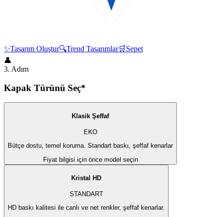
✨
Tasarım Oluştur
🔍︎
Trend Tasarımlar
🛒
Sepet
👤
3. Adım
Kapak Türünü Seç*
Klasik Şeffaf
EKO
Bütçe dostu, temel koruma. Standart baskı, şeffaf kenarlar
Fiyat bilgisi için önce model seçin
Kristal HD
STANDART
HD baskı kalitesi ile canlı ve net renkler, şeffaf kenarlar.