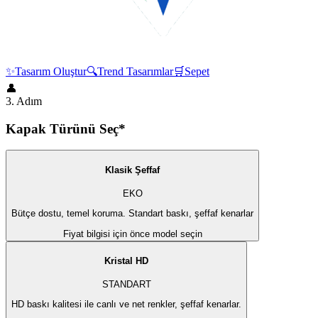
✨
Tasarım Oluştur
🔍︎
Trend Tasarımlar
🛒
Sepet
👤
3. Adım
Kapak Türünü Seç*
Klasik Şeffaf
EKO
Bütçe dostu, temel koruma. Standart baskı, şeffaf kenarlar
Fiyat bilgisi için önce model seçin
Kristal HD
STANDART
HD baskı kalitesi ile canlı ve net renkler, şeffaf kenarlar.