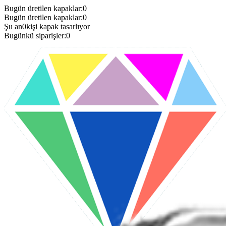
Bugün üretilen kapaklar:
0
Bugün üretilen kapaklar:
0
Şu an
0
kişi kapak tasarlıyor
Bugünkü siparişler:
0