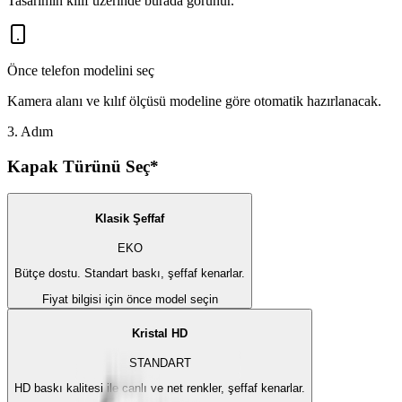
Tasarımın kılıf üzerinde burada görünür.
Önce telefon modelini seç
Kamera alanı ve kılıf ölçüsü modeline göre otomatik hazırlanacak.
3. Adım
Kapak Türünü Seç*
Klasik Şeffaf
EKO
Bütçe dostu. Standart baskı, şeffaf kenarlar.
Fiyat bilgisi için önce model seçin
Kristal HD
STANDART
HD baskı kalitesi ile canlı ve net renkler, şeffaf kenarlar.