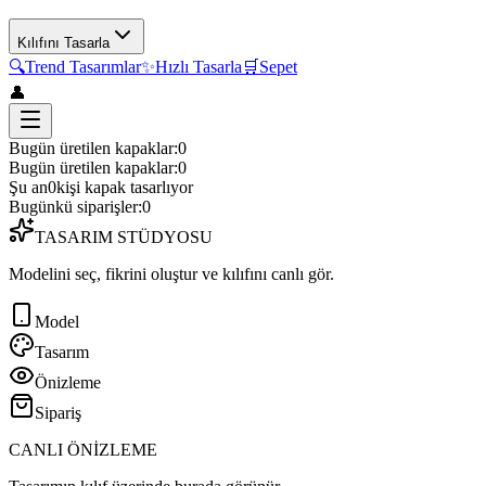
Kılıfını Tasarla
🔍
Trend Tasarımlar
✨
Hızlı Tasarla
🛒
Sepet
👤
Bugün üretilen kapaklar:
0
Bugün üretilen kapaklar:
0
Şu an
0
kişi kapak tasarlıyor
Bugünkü siparişler:
0
TASARIM STÜDYOSU
Modelini seç, fikrini oluştur ve kılıfını canlı gör.
Model
Tasarım
Önizleme
Sipariş
CANLI ÖNİZLEME