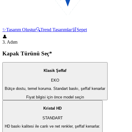
✨
Tasarım Oluştur
🔍︎
Trend Tasarımlar
🛒
Sepet
👤
3. Adım
Kapak Türünü Seç*
Klasik Şeffaf
EKO
Bütçe dostu, temel koruma. Standart baskı, şeffaf kenarlar
Fiyat bilgisi için önce model seçin
Kristal HD
STANDART
HD baskı kalitesi ile canlı ve net renkler, şeffaf kenarlar.