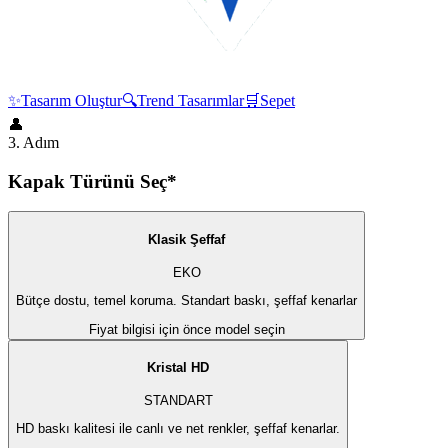
✨
Tasarım Oluştur
🔍︎
Trend Tasarımlar
🛒
Sepet
👤
3. Adım
Kapak Türünü Seç*
Klasik Şeffaf
EKO
Bütçe dostu, temel koruma. Standart baskı, şeffaf kenarlar
Fiyat bilgisi için önce model seçin
Kristal HD
STANDART
HD baskı kalitesi ile canlı ve net renkler, şeffaf kenarlar.