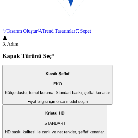
✨
Tasarım Oluştur
🔍︎
Trend Tasarımlar
🛒
Sepet
👤
3. Adım
Kapak Türünü Seç*
Klasik Şeffaf
EKO
Bütçe dostu, temel koruma. Standart baskı, şeffaf kenarlar
Fiyat bilgisi için önce model seçin
Kristal HD
STANDART
HD baskı kalitesi ile canlı ve net renkler, şeffaf kenarlar.