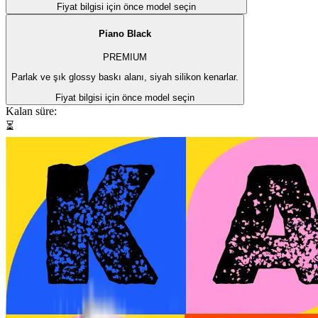
Fiyat bilgisi için önce model seçin
Piano Black
PREMIUM
Parlak ve şık glossy baskı alanı, siyah silikon kenarlar.
Fiyat bilgisi için önce model seçin
Kalan süre:
⏳