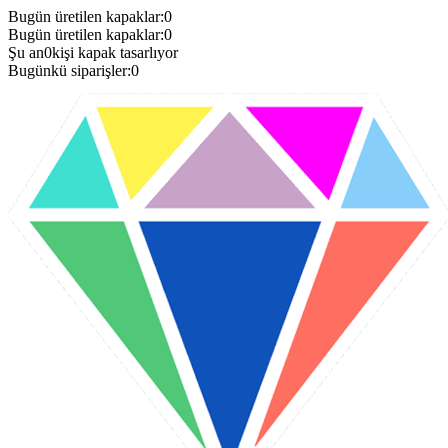
Bugün üretilen kapaklar:
0
Bugün üretilen kapaklar:
0
Şu an
0
kişi kapak tasarlıyor
Bugünkü siparişler:
0