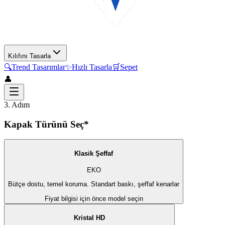
Kılıfını Tasarla
🔍
Trend Tasarımlar
✨
Hızlı Tasarla
🛒
Sepet
👤
3. Adım
Kapak Türünü Seç*
Klasik Şeffaf
EKO
Bütçe dostu, temel koruma. Standart baskı, şeffaf kenarlar
Fiyat bilgisi için önce model seçin
Kristal HD