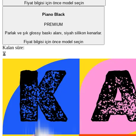
Fiyat bilgisi için önce model seçin
Piano Black
PREMIUM
Parlak ve şık glossy baskı alanı, siyah silikon kenarlar.
Fiyat bilgisi için önce model seçin
Kalan süre:
⏳