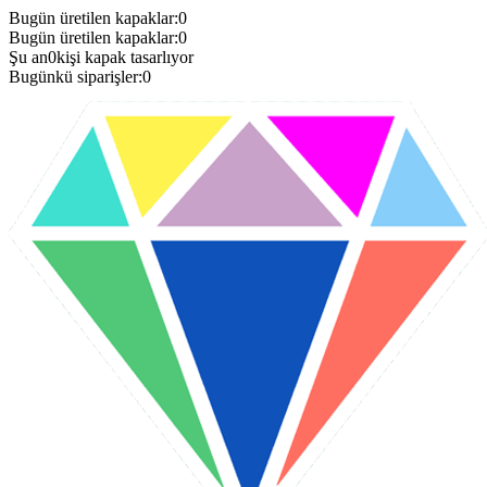
Bugün üretilen kapaklar:
0
Bugün üretilen kapaklar:
0
Şu an
0
kişi kapak tasarlıyor
Bugünkü siparişler:
0