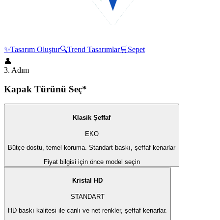
✨
Tasarım Oluştur
🔍︎
Trend Tasarımlar
🛒
Sepet
👤
3. Adım
Kapak Türünü Seç*
Klasik Şeffaf
EKO
Bütçe dostu, temel koruma. Standart baskı, şeffaf kenarlar
Fiyat bilgisi için önce model seçin
Kristal HD
STANDART
HD baskı kalitesi ile canlı ve net renkler, şeffaf kenarlar.