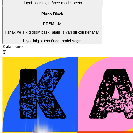
Fiyat bilgisi için önce model seçin
Piano Black
PREMIUM
Parlak ve şık glossy baskı alanı, siyah silikon kenarlar.
Fiyat bilgisi için önce model seçin
Kalan süre:
⏳