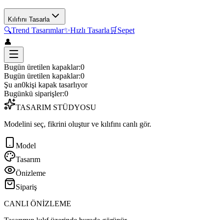
Kılıfını Tasarla
🔍
Trend Tasarımlar
✨
Hızlı Tasarla
🛒
Sepet
👤
Bugün üretilen kapaklar:
0
Bugün üretilen kapaklar:
0
Şu an
0
kişi kapak tasarlıyor
Bugünkü siparişler:
0
TASARIM STÜDYOSU
Modelini seç, fikrini oluştur ve kılıfını canlı gör.
Model
Tasarım
Önizleme
Sipariş
CANLI ÖNİZLEME