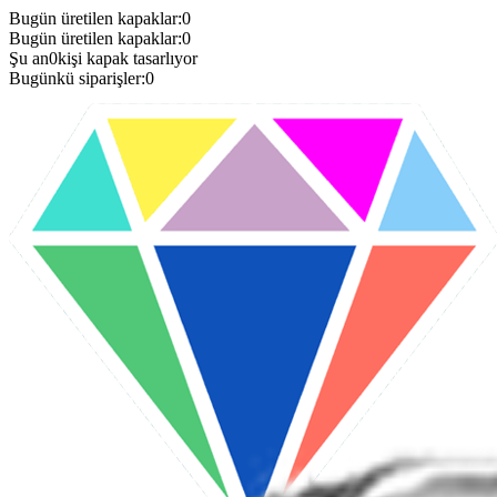
Bugün üretilen kapaklar:
0
Bugün üretilen kapaklar:
0
Şu an
0
kişi kapak tasarlıyor
Bugünkü siparişler:
0