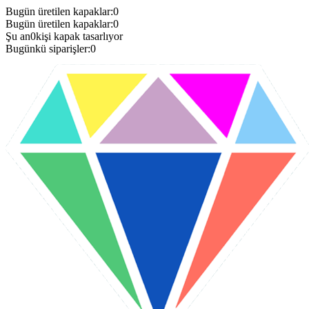
Bugün üretilen kapaklar:
0
Bugün üretilen kapaklar:
0
Şu an
0
kişi kapak tasarlıyor
Bugünkü siparişler:
0