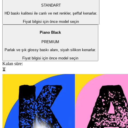
STANDART
HD baskı kalitesi ile canlı ve net renkler, şeffaf kenarlar.
Fiyat bilgisi için önce model seçin
Piano Black
PREMIUM
Parlak ve şık glossy baskı alanı, siyah silikon kenarlar.
Fiyat bilgisi için önce model seçin
Kalan süre:
⏳