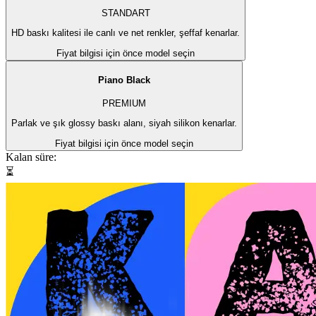
STANDART
HD baskı kalitesi ile canlı ve net renkler, şeffaf kenarlar.
Fiyat bilgisi için önce model seçin
Piano Black
PREMIUM
Parlak ve şık glossy baskı alanı, siyah silikon kenarlar.
Fiyat bilgisi için önce model seçin
Kalan süre:
⏳