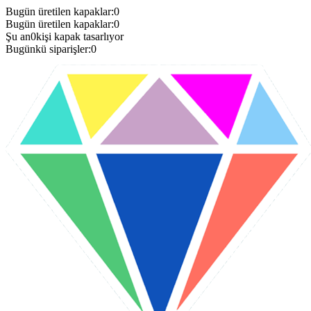
Bugün üretilen kapaklar:
0
Bugün üretilen kapaklar:
0
Şu an
0
kişi kapak tasarlıyor
Bugünkü siparişler:
0