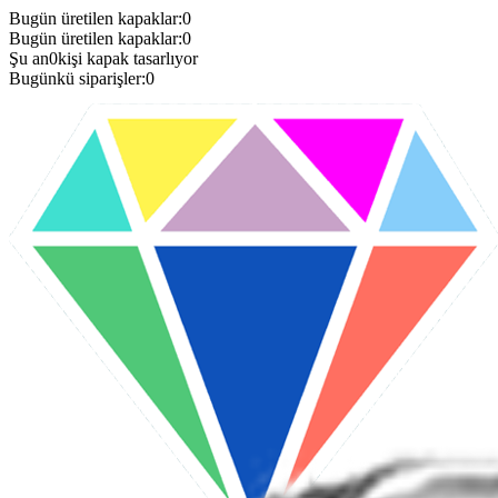
Bugün üretilen kapaklar:
0
Bugün üretilen kapaklar:
0
Şu an
0
kişi kapak tasarlıyor
Bugünkü siparişler:
0