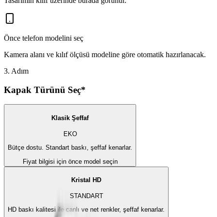
Tasarımın kılıf üzerinde burada görünür.
Önce telefon modelini seç
Kamera alanı ve kılıf ölçüsü modeline göre otomatik hazırlanacak.
3. Adım
Kapak Türünü Seç*
Klasik Şeffaf
EKO
Bütçe dostu. Standart baskı, şeffaf kenarlar.
Fiyat bilgisi için önce model seçin
Kristal HD
STANDART
HD baskı kalitesi ile canlı ve net renkler, şeffaf kenarlar.