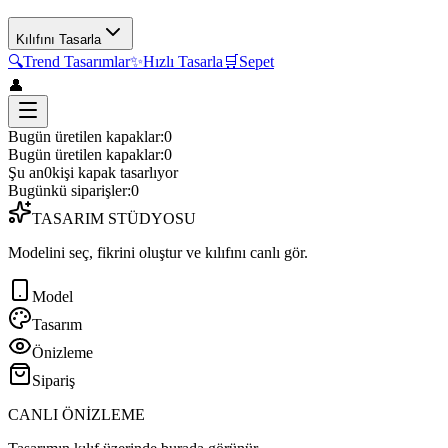
Kılıfını Tasarla
🔍
Trend Tasarımlar
✨
Hızlı Tasarla
🛒
Sepet
👤
Bugün üretilen kapaklar:
0
Bugün üretilen kapaklar:
0
Şu an
0
kişi kapak tasarlıyor
Bugünkü siparişler:
0
TASARIM STÜDYOSU
Modelini seç, fikrini oluştur ve kılıfını canlı gör.
Model
Tasarım
Önizleme
Sipariş
CANLI ÖNİZLEME