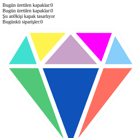
Bugün üretilen kapaklar:
0
Bugün üretilen kapaklar:
0
Şu an
0
kişi kapak tasarlıyor
Bugünkü siparişler:
0