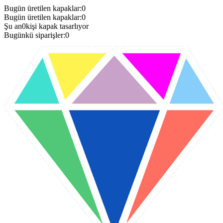
Bugün üretilen kapaklar:
0
Bugün üretilen kapaklar:
0
Şu an
0
kişi kapak tasarlıyor
Bugünkü siparişler:
0